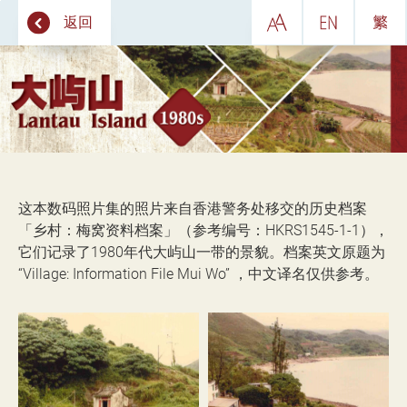
跳
返回
至
内
容
开
始
这本数码照片集的照片来自香港警务处移交的历史档案
「乡村：梅窝资料档案」（参考编号：HKRS1545-1-1），
它们记录了1980年代大屿山一带的景貌。档案英文原题为
“Village: Information File Mui Wo” ，中文译名仅供参考。