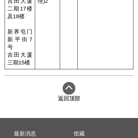
吉田大厦
理)2
访
二期17楼
档
案
及18楼
处
新界屯门
新平街7
号
吉田大厦
关
三期15楼
于
我
们
返回顶部
最新消息
馆藏