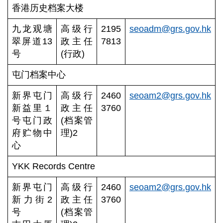
消
香港历史档案大楼
息
九龙观塘
高级行
2195
seoadm@grs.gov.hk
翠屏道13
政主任
7813
号
(行政)
馆
屯门档案中心
藏
新界屯门
高级行
2460
seoam2@grs.gov.hk
新益里１
政主任
3760
号屯门政
(档案管
府贮物中
档
理)2
案
心
管
理
YKK Records Centre
新界屯门
高级行
2460
seoam2@grs.gov.hk
新力街2
政主任
3760
号
(档案管
到