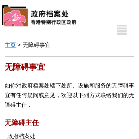
A
其
A
他
语
主页
> 无障碍事宜
A
言
无障碍事宜
EN
繁
如你对政府档案处辖下处所、设施和服务的无障碍事
宜有任何疑问或意见，欢迎以下列方式联络我们的无
障碍主任 :
无障碍主任
最
新
政府档案处