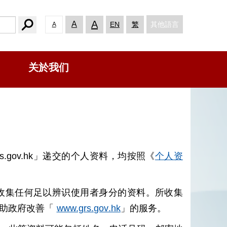
A
A
其他語言
EN
繁
A
关於我们
s.gov.hk」递交的个人资料，均按照《
个人资
收集任何足以辨识使用者身分的资料。所收集
以助政府改善「
www.grs.gov.hk
」的服务。