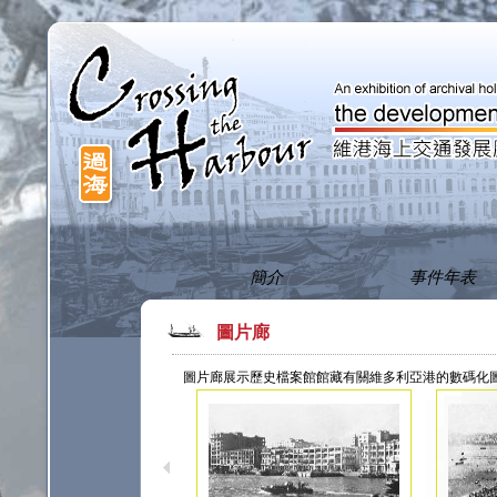
A
A
A
簡介
事件年表
圖片廊
圖片廊展示歷史檔案館館藏有關維多利亞港的數碼化