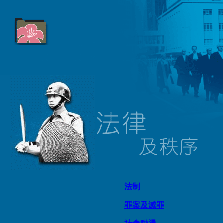
法制
罪案及滅罪