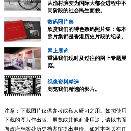
消
从渔村演变为国际大都会进程中不
息
同阶段的社会民生面貌。
数码照片集
欣赏我们的特色数码照片集：每本
照片集都是香港历史片段的纪录。
馆
藏
网上展览
重温我们现时及过往的网上专题展
览。
档
视像资料精选
案
浏览我们精选的影片。
管
理
注意：下载图片仅供参考或私人研习之用。如拟使用
下载的图片作出版、展览或其他商业用途，请以书面
到
向政府档案处历史档案馆提出申请。如对本网页有任