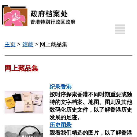
A
其
A
他
语
主页
>
馆藏
> 网上藏品集
A
言
EN
网上藏品集
繁
纪录香港
按时序探索香港不同时期重要或独
特的文字档案、地图、图则及其他
数码化历史文件，以了解香港历史
发展的足迹。
历史图录
最
新
观看我们精选的图片，以了解香港