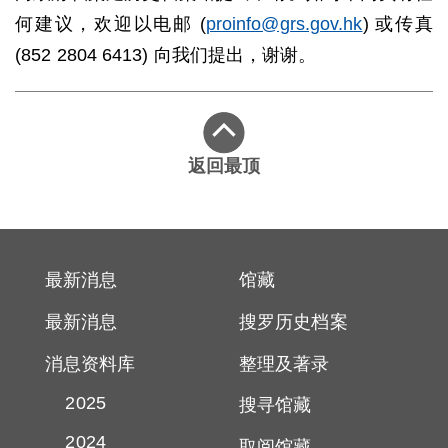
访
何建议，欢迎以电邮 (
proinfo@grs.gov.hk
) 或传真
档
案
(852 2804 6413) 向我们提出，谢谢。
处
返回最顶
关
于
我
们
最新消息
馆藏
最新消息
搜罗历史档案
消息资料库
整理及著录
2025
搜寻馆藏
2024
取阅馆藏