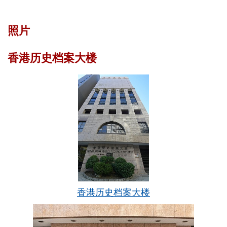
消
息
照片
香港历史档案大楼
馆
藏
档
案
管
理
香港历史档案大楼
到