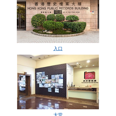
访
档
案
处
关
入口
于
我
们
大堂