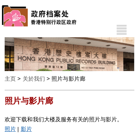
A
其
A
他
语
A
言
EN
主页
>
关於我们
> 照片与影片廊
繁
照片与影片廊
欢迎下载和我们大楼及服务有关的照片与影片。
最
照片
|
影片
新