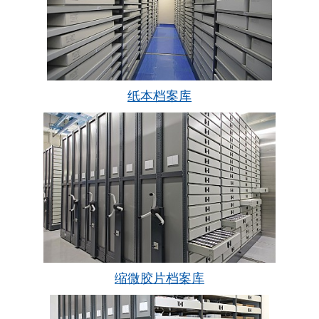
纸本档案库
缩微胶片档案库