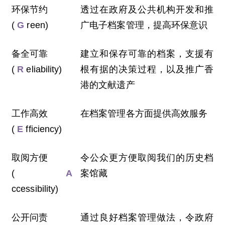
访
环保节约
透过在政府及公共机构开发和推
档
(
G
reen)
广电子档案管理，提高环保意识
案
处
备全可靠
建立和保存可靠的档案，支援有
(
R
eliability)
根有据的决策过程，以及推广香
港的文献遗产
关
于
我
工作高效
在档案管理各方面提供高效服务
们
(
E
fficiency)
取阅方便
令公众更方便取阅我们的历史档
(
A
案馆藏
ccessibility)
公开问责
通过良好档案管理做法，令政府