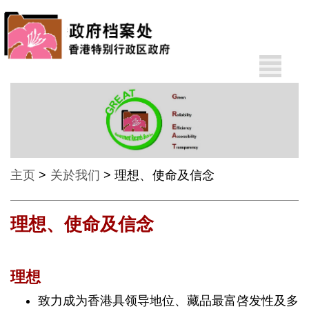
A
其
A
他
语
A
言
EN
主页
>
关於我们
> 理想、使命及信念
繁
理想、使命及信念
理想
最
新
致力成为香港具领导地位、藏品最富啓发性及多