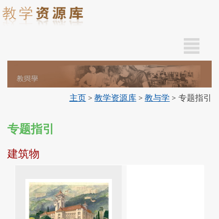
This
A
page
contain
A
links
that
A
open
in
主页
>
教学资源库
>
教与学
> 专题指引
EN
a
专题指引
new
繁
教
window.
与
建筑物
学
精