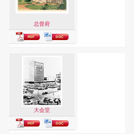
选
馆
藏
介
总督府
绍
大会堂